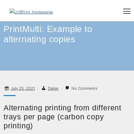
Skip
to
content
PrintMulti: Example to
alternating copies
July 25, 2021
/
Dieter
/
No Comments
Alternating printing from different
trays per page (carbon copy
printing)