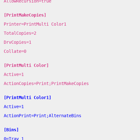
AllowRecursion=true
[PrintMakeCopies]
Printer=PrintMulti Color1
TotalCopies=2
DrvCopies=1
Collate=0
[PrintMulti Color]
Active=1
ActionCopies=Print;PrintMakeCopies
[PrintMulti Color1]
Active=1
ActionPrint=Print;AlternateBins
[Bins]
0=Tray 1