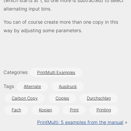
(which starts at 1, so one more is subtracted) to select
alternating input bins.
You can of course create more than one copy in this
way by adjusting some parameters.
Categories
PrintMulti Examples
Tags
Alternate
Ausdruck
Carbon Copy
Copies
Durchschlag
Fach
Kopien
Print
Printing
PrintMulti: 5 examples from the manual
»