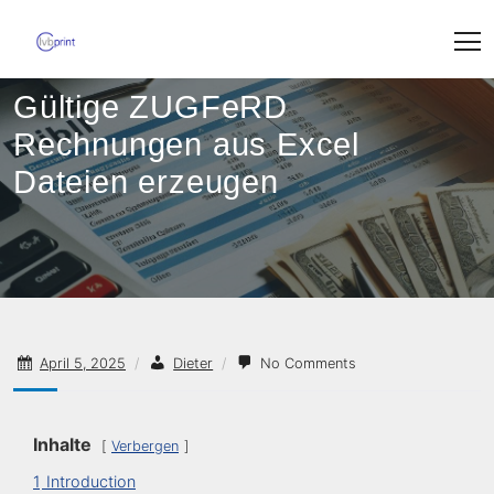
Skip
to
content
Gültige ZUGFeRD
Rechnungen aus Excel
Dateien erzeugen
April 5, 2025
/
Dieter
/
No Comments
Inhalte
Verbergen
1
Introduction