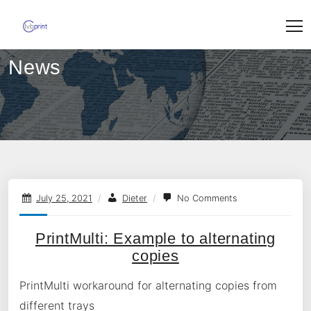
Skip
to
content
News
July 25, 2021
/
Dieter
/
No Comments
PrintMulti: Example to alternating
copies
PrintMulti workaround for alternating copies from
different trays