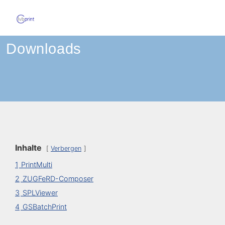
Skip
to
content
Downloads
Inhalte
Verbergen
1
PrintMulti
2
ZUGFeRD-Composer
3
SPLViewer
4
GSBatchPrint